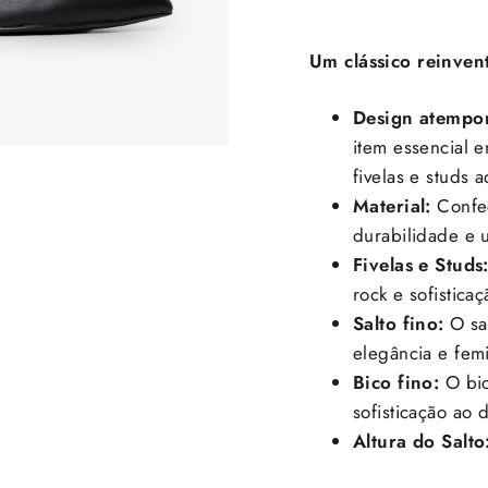
Um clássico reinve
Design atempo
item essencial 
fivelas e studs 
Material:
Confec
durabilidade e u
Fivelas e Studs
rock e sofisticaç
Salto fino:
O sal
elegância e femi
Bico fino:
O bic
sofisticação ao 
Altura do Salto