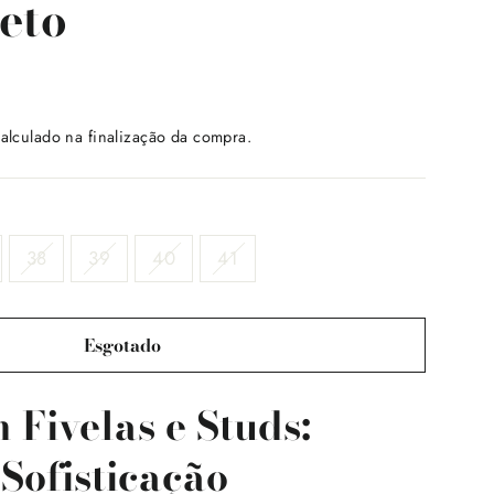
eto
alculado na finalização da compra.
38
39
40
41
Esgotado
 Fivelas e Studs:
 Sofisticação