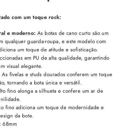
ntado com um toque rock:
ral e moderno:
As botas de cano curto são um
em qualquer guarda-roupa,
e este modelo com
adiciona um toque de atitude e sofisticação.
cionadas em PU de alta qualidade,
garantindo
m visual elegante.
:
As fivelas e studs dourados conferem um toque
ão,
tornando a bota única e versátil.
to fino alonga a silhueta e confere um ar de
nilidade.
o fino adiciona um toque de modernidade e
design da bota.
:
68mm