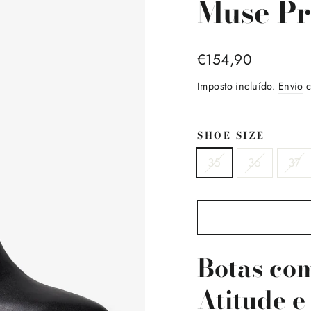
Muse Pr
Preço
€154,90
normal
Imposto incluído.
Envio
c
SHOE SIZE
35
36
37
Botas com
Atitude e