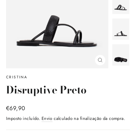
Encerrar
(Esc)
CRISTINA
Disruptive Preto
Preço
€69,90
normal
Imposto incluído.
Envio
calculado na finalização da compra.