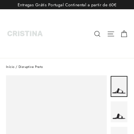
Pular
Entregas Grátis Portugal Continental a partir de 60€
para
o
Conteúdo
Ca
Pesquisar
Navega
Início
/
Disruptive Preto