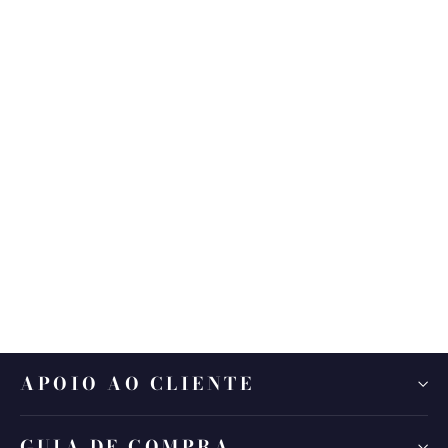
Disruptive Preto
CRISTINA
€69,90
APOIO AO CLIENTE
GUIA DE COMPRA